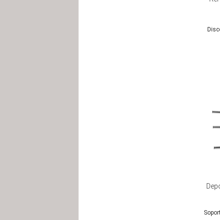
Disc
Depo
Sopor