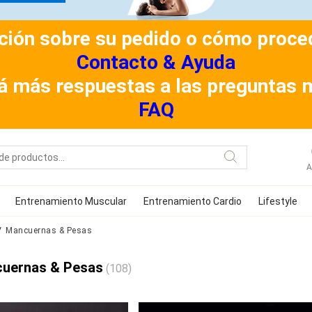
ión sobre su pedido o cómo procede
Contacto & Ayuda
á más respuestas a las preguntas 
FAQ
A
Entrenamiento Muscular
Entrenamiento Cardio
Lifestyle
Mancuernas & Pesas
uernas & Pesas
(108)