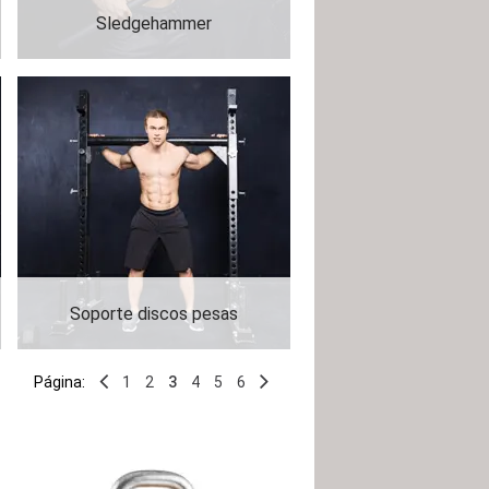
Sledgehammer
Soporte discos pesas
Página:
1
2
3
4
5
6