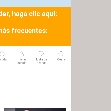
r, haga clic aquí:
más frecuentes:
yuda
Iniciar
Lista de
Cesta
sesión
deseos