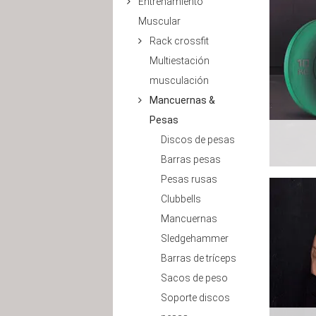
Entrenamiento
Muscular
Rack crossfit
Multiestación
musculación
Mancuernas &
Pesas
Discos de pesas
Barras pesas
Pesas rusas
Clubbells
Mancuernas
Sledgehammer
Barras de tríceps
Sacos de peso
Soporte discos