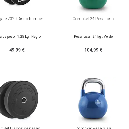
gate 2020 Disco bumper
Compket 24 Pesa rusa
a de peso
, 1,25 kg
, Negro
Pesa rusa
, 24 kg
, Verde
49,99 €
104,99 €
it Set Discos de pesas
Compket Pesa rusa