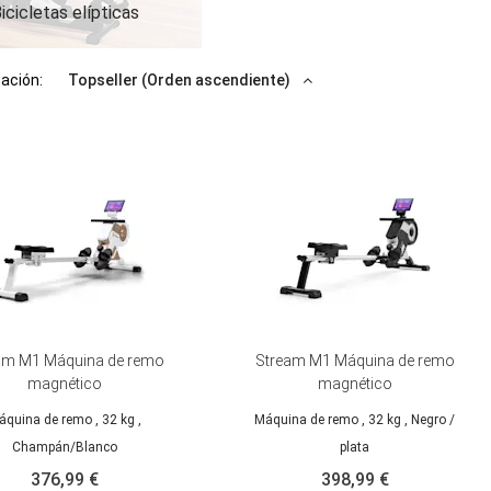
icicletas elípticas
cación:
Topseller (Orden ascendiente)
am M1 Máquina de remo
Stream M1 Máquina de remo
magnético
magnético
áquina de remo
, 32 kg
,
Máquina de remo
, 32 kg
, Negro /
Champán/Blanco
plata
376,99 €
398,99 €