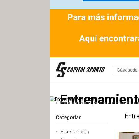
Para más informac
Aquí encontrar
Entrenamient
Paso anterior
Entrenamiento Cardi
Entr
Categorías
Entrenamiento