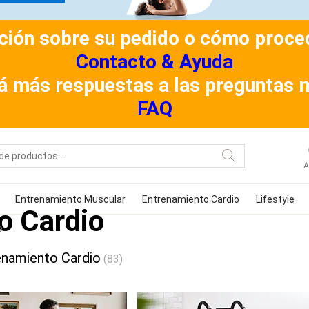
ión sobre su pedido o cómo procede
Contacto & Ayuda
á más respuestas a las preguntas 
FAQ
A
Entrenamiento Muscular
Entrenamiento Cardio
Lifestyle
o Cardio
o
enamiento Cardio
(83)