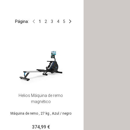
Página:
1
2
3
4
5
Helios Máquina de remo
magnético
Máquina de remo
, 27 kg
, Azul / negro
374,99 €