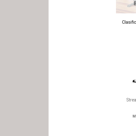
B
Clasifi
Stre
M