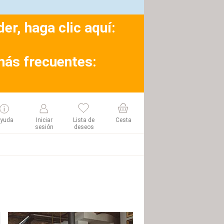
r, haga clic aquí:
más frecuentes:
yuda
Iniciar
Lista de
Cesta
sesión
deseos