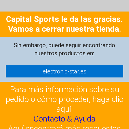
Capital Sports le da las gracias.
Vamos a cerrar nuestra tienda.
Sin embargo, puede seguir encontrando
nuestros productos en:
electronic-star.es
Para más información sobre su
pedido o cómo proceder, haga clic
aquí:
Contacto & Ayuda
Aquí encontrará más respuestas