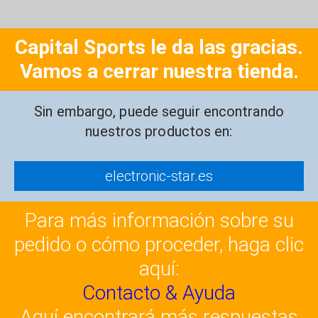
Capital Sports le da las gracias.
Vamos a cerrar nuestra tienda.
Sin embargo, puede seguir encontrando
nuestros productos en:
electronic-star.es
Para más información sobre su
pedido o cómo proceder, haga clic
aquí:
Contacto & Ayuda
Aquí encontrará más respuestas