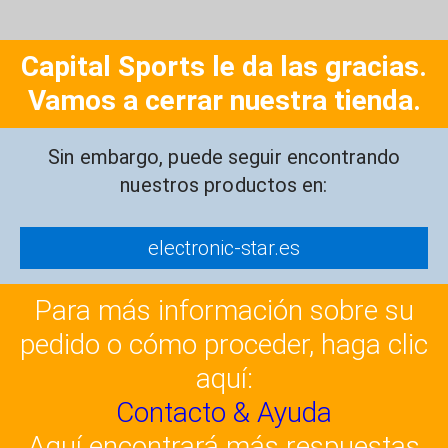
Capital Sports le da las gracias.
Vamos a cerrar nuestra tienda.
Sin embargo, puede seguir encontrando
nuestros productos en:
electronic-star.es
Para más información sobre su
pedido o cómo proceder, haga clic
aquí:
Contacto & Ayuda
Aquí encontrará más respuestas