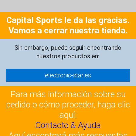
Capital Sports le da las gracias.
Vamos a cerrar nuestra tienda.
Sin embargo, puede seguir encontrando
nuestros productos en:
electronic-star.es
Para más información sobre su
pedido o cómo proceder, haga clic
aquí:
Contacto & Ayuda
Aquí encontrará más respuestas