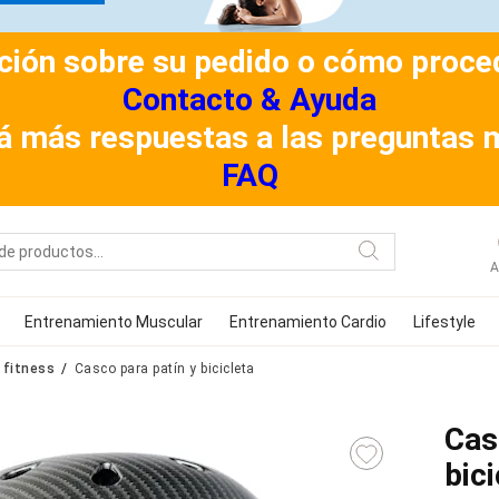
ión sobre su pedido o cómo procede
Contacto & Ayuda
á más respuestas a las preguntas 
FAQ
A
Entrenamiento Muscular
Entrenamiento Cardio
Lifestyle
 fitness
Casco para patín y bicicleta
Cas
bici