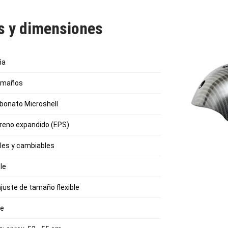
as y dimensiones
ña
tamaños
rbonato Microshell
tireno expandido (EPS)
bles y cambiables
le
ajuste de tamaño flexible
le