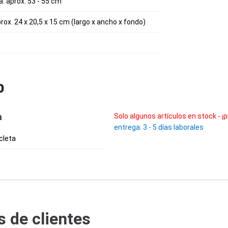
: aprox. 53 - 55 cm
ox. 24 x 20,5 x 15 cm (largo x ancho x fondo)
o
a
Solo algunos artículos en stock - ¡p
entrega: 3 - 5 días laborales
cleta
 de clientes