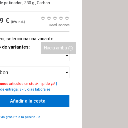
e patinador
, 330 g
, Carbon
99 €
(IVA incl.)
0 evaluaciones
or, selecciona una variante:
 de variantes:
Hacia arriba
unos artículos en stock - ¡pide ya!
|
e entrega: 3 - 5 días laborales
Añadir a la cesta
vío gratuito a la península