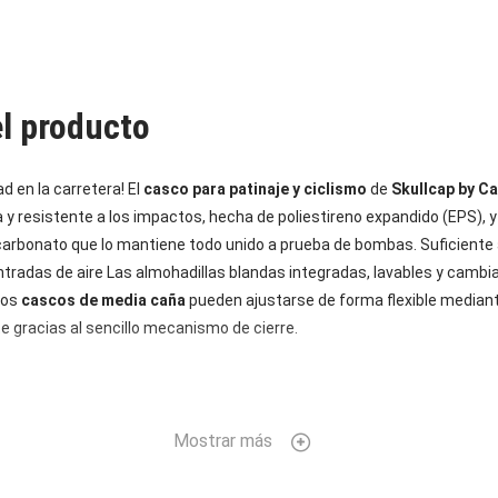
el producto
d en la carretera! El
casco para patinaje y ciclismo
de
Skullcap by Ca
ra y resistente a los impactos, hecha de poliestireno expandido (EPS),
icarbonato que lo mantiene todo unido a prueba de bombas. Suficiente ai
ntradas de aire Las almohadillas blandas integradas, lavables y cambi
Los
cascos de media caña
pueden ajustarse de forma flexible mediant
te gracias al sencillo mecanismo de cierre.
Mostrar más