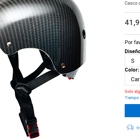
Casco d
41,
Por fav
Diseño
Color:
Solo alg
Tiempo d
En