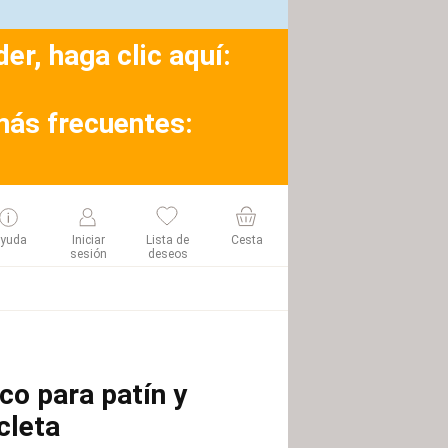
r, haga clic aquí:
más frecuentes:
yuda
Iniciar
Lista de
Cesta
sesión
deseos
co para patín y
cleta