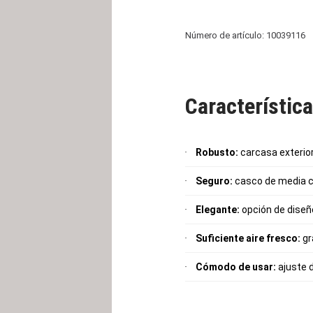
Número de artículo: 10039116
Característic
Robusto:
carcasa exterio
Seguro:
casco de media ca
Elegante:
opción de diseño
Suficiente aire fresco:
gr
Cómodo de usar:
ajuste d