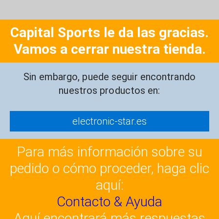
Capital Sports le da las gracias.
Vamos a cerrar nuestra tienda.
Sin embargo, puede seguir encontrando
nuestros productos en:
electronic-star.es
Para más información sobre su
pedido o cómo proceder, haga clic
aquí:
Contacto & Ayuda
Aquí encontrará más respuestas