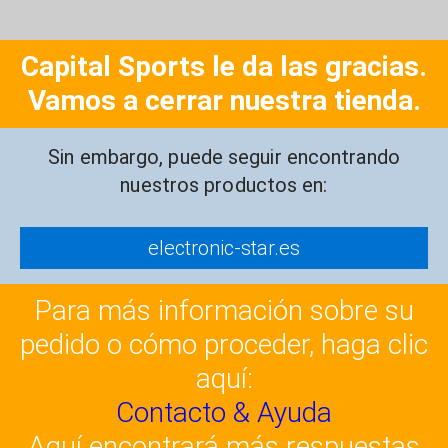
Capital Sports le da las gracias.
Vamos a cerrar nuestra tienda.
Sin embargo, puede seguir encontrando
nuestros productos en:
electronic-star.es
Para más información sobre su
pedido o cómo proceder, haga clic
aquí:
Contacto & Ayuda
Aquí encontrará más respuestas