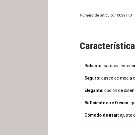
Número de artículo: 10039110
Característic
Robusto:
carcasa exterio
Seguro:
casco de media ca
Elegante:
opción de diseño
Suficiente aire fresco:
gr
Cómodo de usar:
ajuste d