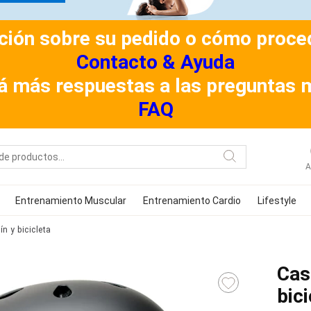
ión sobre su pedido o cómo procede
Contacto & Ayuda
á más respuestas a las preguntas 
FAQ
A
Entrenamiento Muscular
Entrenamiento Cardio
Lifestyle
n y bicicleta
Cas
bici