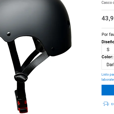
Casco d
43,
Por fav
Diseño
Color:
Listo pa
laborale
En