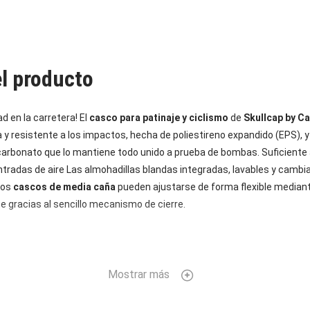
el producto
d en la carretera! El
casco para patinaje y ciclismo
de
Skullcap by Ca
ra y resistente a los impactos, hecha de poliestireno expandido (EPS),
icarbonato que lo mantiene todo unido a prueba de bombas. Suficiente ai
ntradas de aire Las almohadillas blandas integradas, lavables y cambi
Los
cascos de media caña
pueden ajustarse de forma flexible mediant
te gracias al sencillo mecanismo de cierre.
Mostrar más