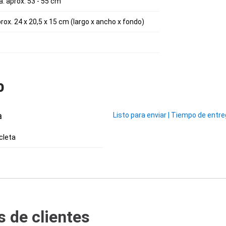
: aprox. 53 - 55 cm
ox. 24 x 20,5 x 15 cm (largo x ancho x fondo)
o
a
Listo para enviar
|
Tiempo de entrega
cleta
 de clientes