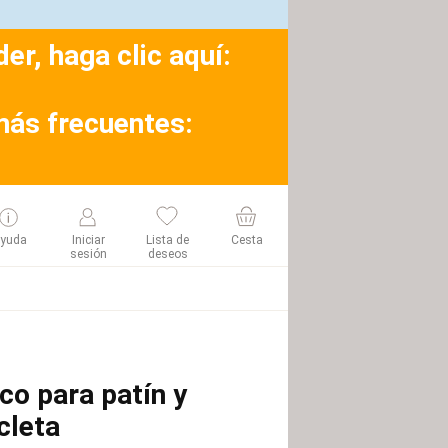
r, haga clic aquí:
más frecuentes:
yuda
Iniciar
Lista de
Cesta
sesión
deseos
co para patín y
cleta