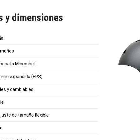
as y dimensiones
ña
tamaños
rbonato Microshell
tireno expandido (EPS)
bles y cambiables
le
ajuste de tamaño flexible
le