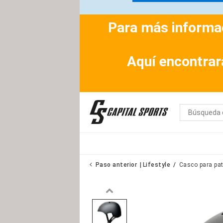
Para más informac
Aquí encontrar
Paso anterior
Lifestyle
Casco para patí