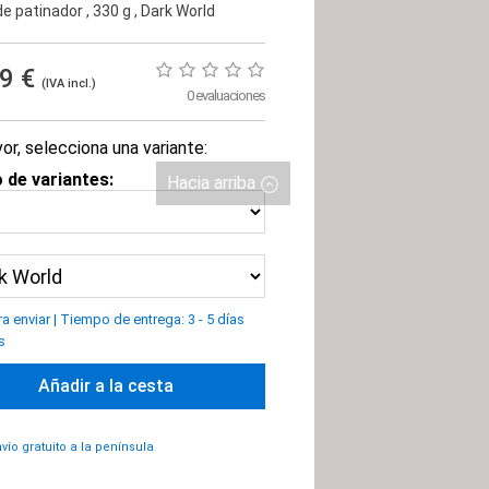
e patinador
, 330 g
, Dark World
99 €
(IVA incl.)
0 evaluaciones
or, selecciona una variante:
 de variantes:
Hacia arriba
ra enviar
|
Tiempo de entrega: 3 - 5 días
s
Añadir a la cesta
vío gratuito a la península