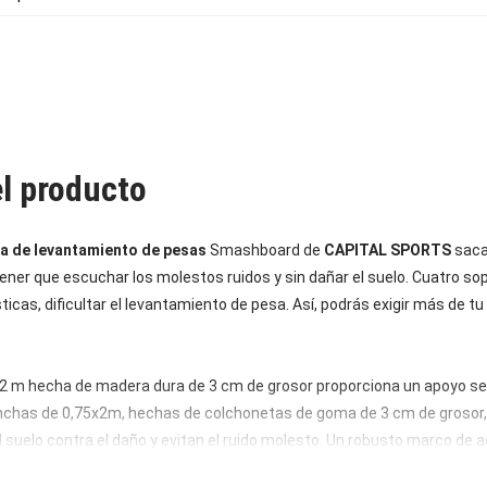
el producto
a de levantamiento de pesas
Smashboard de
CAPITAL SPORTS
saca
ner que escuchar los molestos ruidos y sin dañar el suelo. Cuatro sop
sticas, dificultar el levantamiento de pesa. Así, podrás exigir más de 
2 m hecha de madera dura de 3 cm de grosor proporciona un apoyo seg
nchas de 0,75x2m, hechas de colchonetas de goma de 3 cm de grosor,
el suelo contra el daño y evitan el ruido molesto. Un robusto marco de
o de la
plataforma para levantamiento de pesas
Smashboard
de CA