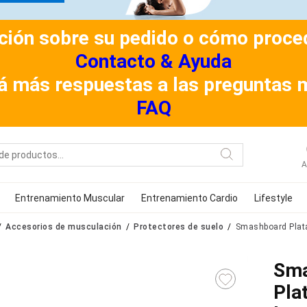
ión sobre su pedido o cómo procede
Contacto & Ayuda
á más respuestas a las preguntas 
FAQ
A
Entrenamiento Muscular
Entrenamiento Cardio
Lifestyle
Accesorios de musculación
Protectores de suelo
Smashboard Plata
Sma
Pla