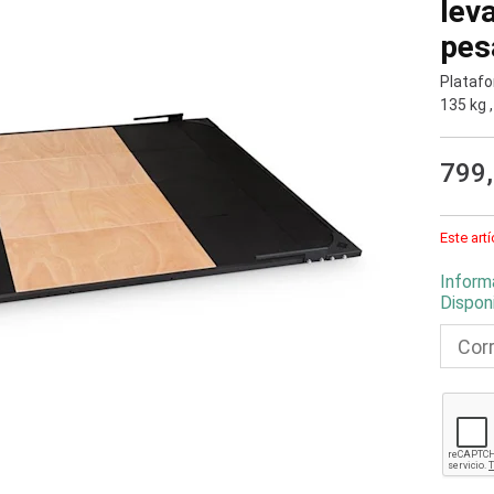
lev
pes
Platafo
135 kg
799
Este art
Inform
Dispon