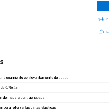
En
De
as
 entrenamiento con levantamiento de pesas
 de 0,75x2 m
2 m de madera contrachapada
m para reforzar las cintas elásticas