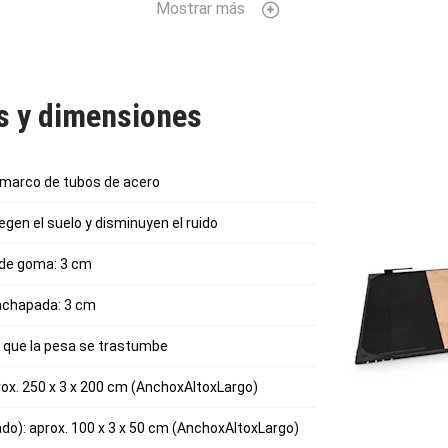
Mostrar más
miento de pesas se entrega como un juego para montar.
as y dimensiones
l marco de tubos de acero
en el suelo y disminuyen el ruido
 de goma: 3 cm
achapada: 3 cm
 que la pesa se trastumbe
rox. 250 x 3 x 200 cm (AnchoxAltoxLargo)
o): aprox. 100 x 3 x 50 cm (AnchoxAltoxLargo)