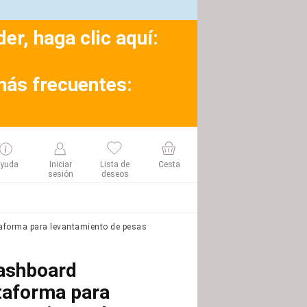
r, haga clic aquí:
más frecuentes:
yuda
Iniciar
Lista de
Cesta
sesión
deseos
forma para levantamiento de pesas
shboard
taforma para