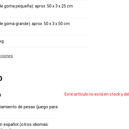
e goma pequeña): aprox. 50 x 3 x 25 cm
e goma grande): aprox. 50 x 3 x 50 cm
 kg
cciones
o
a
Este artículo no está en stock y de
tamiento de pesas (juego para
n español (otros idiomas: