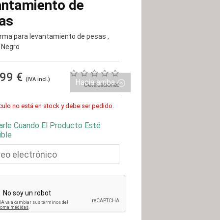
antamiento de
as
rma para levantamiento de pesas
,
, Negro
,99 €
(IVA incl.)
Hacia arriba
0 evaluaciones
ículo no está en stock y debe ser pedido.
arle Cuando El Producto Esté
ible