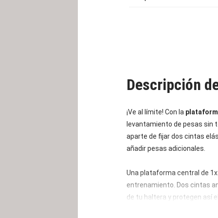
Descripción d
¡Ve al límite! Con la
plataform
levantamiento de pesas sin te
aparte de fijar dos cintas elá
añadir pesas adicionales.
Una plataforma central de 1x
entrenamiento. Dos cintas a
de tu haltera y protegen así 
firme las colchonetas de suel