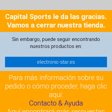
Capital Sports le da las gracias.
Vamos a cerrar nuestra tienda.
Sin embargo, puede seguir encontrando
nuestros productos en:
electronic-star.es
Para más información sobre su
pedido o cómo proceder, haga clic
aquí:
Contacto & Ayuda
Aquí encontrará más respuestas