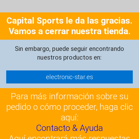
Capital Sports le da las gracias.
Vamos a cerrar nuestra tienda.
Sin embargo, puede seguir encontrando
nuestros productos en:
electronic-star.es
Para más información sobre su
pedido o cómo proceder, haga clic
aquí:
Contacto & Ayuda
Aquí encontrará más respuestas