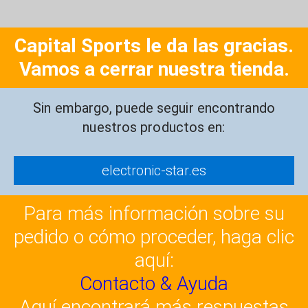
Capital Sports le da las gracias.
Vamos a cerrar nuestra tienda.
Sin embargo, puede seguir encontrando
nuestros productos en:
electronic-star.es
Para más información sobre su
pedido o cómo proceder, haga clic
aquí:
Contacto & Ayuda
Aquí encontrará más respuestas