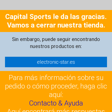
Capital Sports le da las gracias.
Vamos a cerrar nuestra tienda.
Sin embargo, puede seguir encontrando
nuestros productos en:
electronic-star.es
Para más información sobre su
pedido o cómo proceder, haga clic
aquí:
Contacto & Ayuda
Aquí encontrará más respuestas