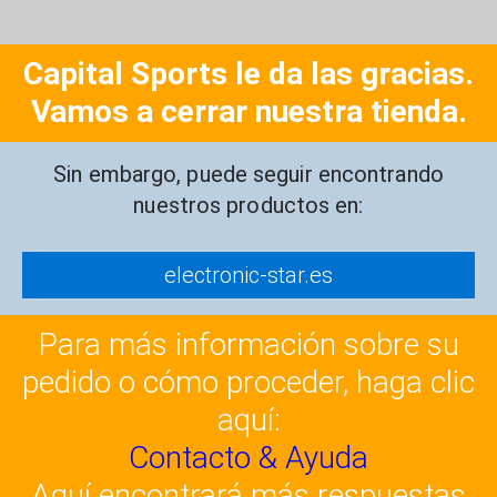
Capital Sports le da las gracias.
Vamos a cerrar nuestra tienda.
Sin embargo, puede seguir encontrando
nuestros productos en:
electronic-star.es
Para más información sobre su
pedido o cómo proceder, haga clic
aquí:
Contacto & Ayuda
Aquí encontrará más respuestas