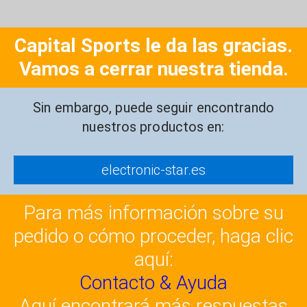
Capital Sports le da las gracias.
Vamos a cerrar nuestra tienda.
Sin embargo, puede seguir encontrando
nuestros productos en:
electronic-star.es
Para más información sobre su
pedido o cómo proceder, haga clic
aquí:
Contacto & Ayuda
Aquí encontrará más respuestas