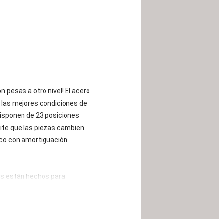
 pesas a otro nivel! El acero
 las mejores condiciones de
disponen de 23 posiciones
ite que las piezas cambien
tico con amortiguación
es están hechos para
aula de musculación
Bestride