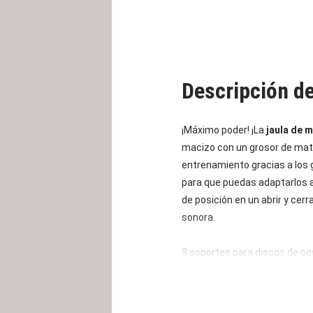
Descripción d
¡Máximo poder! ¡La
jaula de 
macizo con un grosor de mate
entrenamiento gracias a los 
para que puedas adaptarlos 
de posición en un abrir y cer
sonora.
8 soportes para discos de p
soportar discos de pesas con
de
CAPITAL SPORTS
dos bar