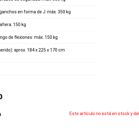
 ganchos en forma de J: máx. 350 kg
altera: 150 kg
go de flexiones: máx. 150 kg
rido): aprox. 184 x 225 x 170 cm
o
a
Este artículo no está en stock y de