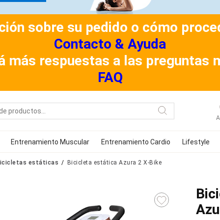
ión sobre su pedido o cómo procede
Contacto & Ayuda
á más respuestas a las preguntas 
FAQ
A
Entrenamiento Muscular
Entrenamiento Cardio
Lifestyle
icicletas estáticas
Bicicleta estática Azura 2 X-Bike
Bic
Azu