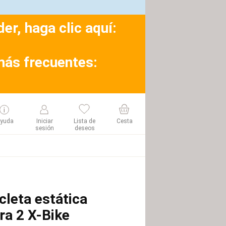
r, haga clic aquí:
más frecuentes:
yuda
Iniciar
Lista de
Cesta
sesión
deseos
icleta estática
ra 2 X-Bike