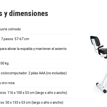
as y dimensiones
 ajuste cómodo
en 7 pasos: 57-67 cm
 para aliviar la espalda y mantener el asiento
100 kg
 ciclocomputador: 2 pilas AAA (no incluidas)
u oro rosa
ox. 116 x 100 x 53 cm (largo x alto x ancho)
x. 50 x 133 x 53 cm (largo x alto x ancho)