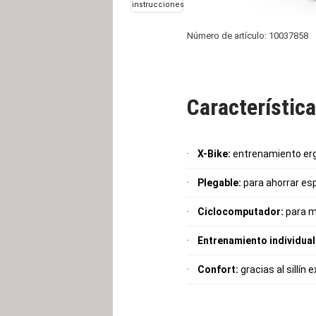
instrucciones
Número de artículo: 10037858
Característic
X-Bike:
entrenamiento ergo
Plegable:
para ahorrar es
Ciclocomputador:
para m
Entrenamiento individual
Confort:
gracias al sillín 