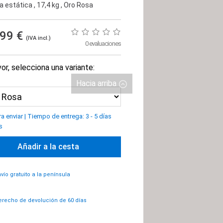
ta estática
, 17,4 kg
, Oro Rosa
,99 €
(IVA incl.)
0 evaluaciones
or, selecciona una variante:
Hacia arriba
ra enviar
|
Tiempo de entrega: 3 - 5 días
s
Añadir a la cesta
vío gratuito a la península
recho de devolución de 60 días