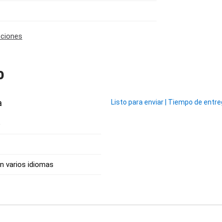
cciones
o
a
Listo para enviar
|
Tiempo de entrega
)
n varios idiomas