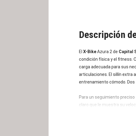
Descripción d
El
X-Bike
Azura 2 de
Capital 
condición física y el fitness
carga adecuada para sus nece
articulaciones. El sillín ext
entrenamiento cómodo. Dos asa
Para un seguimiento preciso 
claro que le muestra su veloc
vistazo. Después del entrena
facilitan su almacenamiento.
La X-Bike se suministra como