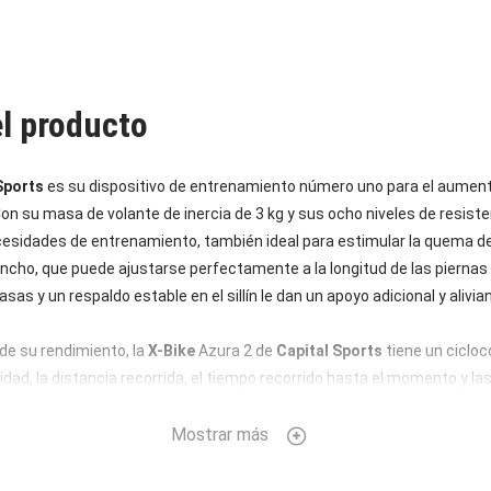
el producto
Sports
es su dispositivo de entrenamiento número uno para el aument
. Con su masa de volante de inercia de 3 kg y sus ocho niveles de resist
sidades de entrenamiento, también ideal para estimular la quema de 
ra ancho, que puede ajustarse perfectamente a la longitud de las piernas
s y un respaldo estable en el sillín le dan un apoyo adicional y alivia
de su rendimiento, la
X-Bike
Azura 2 de
Capital Sports
tiene un cicloc
idad, la distancia recorrida, el tiempo recorrido hasta el momento y l
miento, puede plegar fácilmente el Azura 2 y guardarlo para ahorrar e
Mostrar más
 un kit de montaje; se tarda unos 30 minutos en montarla.