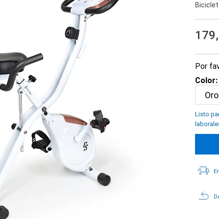
Bicicle
179
Por fav
Color:
Listo pa
laborale
En
De