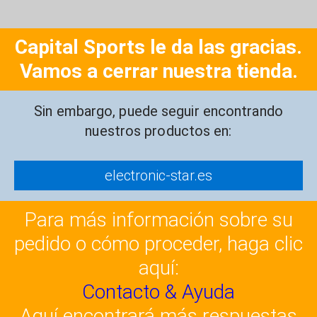
Capital Sports le da las gracias.
Vamos a cerrar nuestra tienda.
Sin embargo, puede seguir encontrando
nuestros productos en:
electronic-star.es
Para más información sobre su
pedido o cómo proceder, haga clic
aquí:
Contacto & Ayuda
Aquí encontrará más respuestas