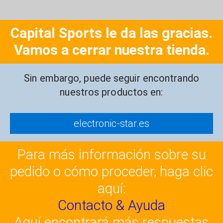
Capital Sports le da las gracias.
Vamos a cerrar nuestra tienda.
Sin embargo, puede seguir encontrando
nuestros productos en:
electronic-star.es
Para más información sobre su
pedido o cómo proceder, haga clic
aquí:
Contacto & Ayuda
Aquí encontrará más respuestas