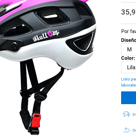
35,
Por fav
Diseño
Color:
Listo pa
laborale
En
De