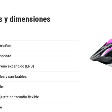
as y dimensiones
tamaños
rbonato
tireno expandido (EPS)
bles y cambiables
le
ajuste de tamaño flexible
le