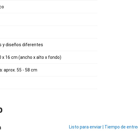
sco
s y diseños diferentes
0 x 16 cm (ancho x alto x fondo)
: aprox. 55 - 58 cm
o
a
Listo para enviar
|
Tiempo de entrega