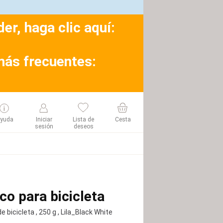
r, haga clic aquí:
más frecuentes:
yuda
Iniciar
Lista de
Cesta
sesión
deseos
co para bicicleta
e bicicleta
, 250 g
, Lila_Black White