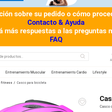
ión sobre su pedido o cómo procede
Contacto & Ayuda
á más respuestas a las preguntas 
FAQ
A
Entrenamiento Muscular
Entrenamiento Cardio
Lifestyle
 fitness
Casco para bicicleta
Cas
Casco d