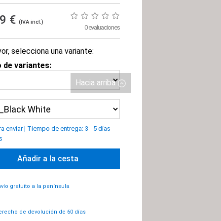
99 €
(IVA incl.)
0 evaluaciones
or, selecciona una variante:
 de variantes:
Hacia arriba
ra enviar
|
Tiempo de entrega: 3 - 5 días
s
Añadir a la cesta
vío gratuito a la península
recho de devolución de 60 días