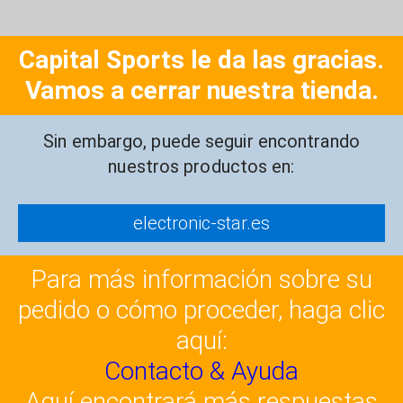
Capital Sports le da las gracias.
Vamos a cerrar nuestra tienda.
Sin embargo, puede seguir encontrando
nuestros productos en:
electronic-star.es
Para más información sobre su
pedido o cómo proceder, haga clic
aquí:
Contacto & Ayuda
Aquí encontrará más respuestas