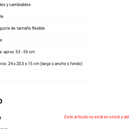
bles y cambiables
le
ajuste de tamaño flexible
le
: aprox. 53 - 55 cm
ox. 24 x 20,5 x 15 cm (largo x ancho x fondo)
o
a
Este artículo no está en stock y de