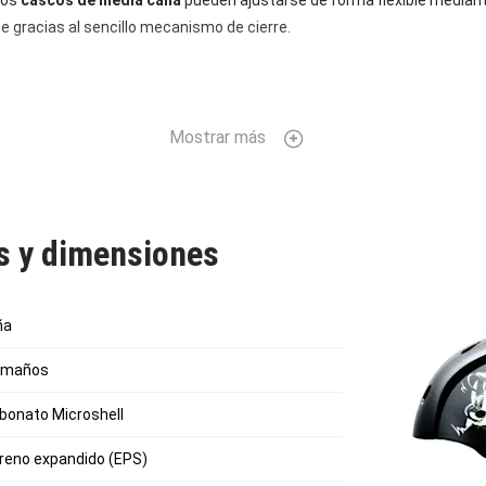
Los
cascos de media caña
pueden ajustarse de forma flexible mediant
te gracias al sencillo mecanismo de cierre.
Mostrar más
as y dimensiones
ña
tamaños
rbonato Microshell
tireno expandido (EPS)