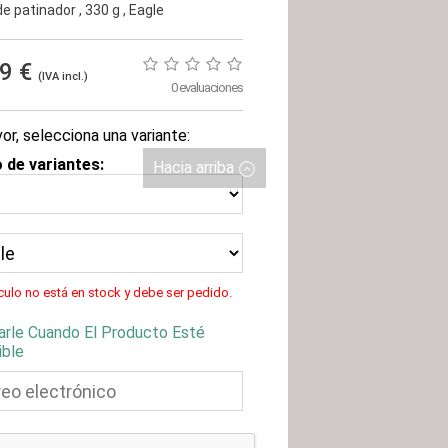
e patinador
, 330 g
, Eagle
99 €
(IVA incl.)
0 evaluaciones
or, selecciona una variante:
 de variantes:
Hacia arriba
ículo no está en stock y debe ser pedido.
arle Cuando El Producto Esté
ible