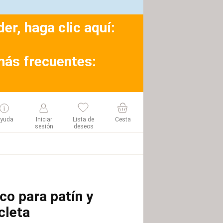
r, haga clic aquí:
más frecuentes:
yuda
Iniciar
Lista de
Cesta
sesión
deseos
co para patín y
cleta