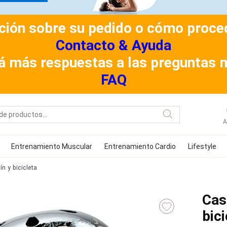
ión sobre su pedido o cómo procede
Contacto & Ayuda
á más respuestas a las preguntas 
FAQ
A
Entrenamiento Muscular
Entrenamiento Cardio
Lifestyle
n y bicicleta
Cas
bici