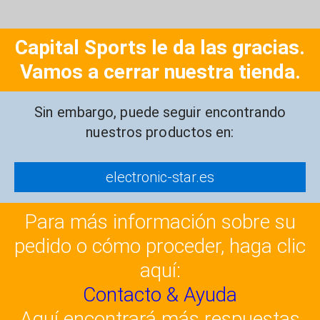
Capital Sports le da las gracias.
Vamos a cerrar nuestra tienda.
Sin embargo, puede seguir encontrando
nuestros productos en:
electronic-star.es
Para más información sobre su
pedido o cómo proceder, haga clic
aquí:
Contacto & Ayuda
Aquí encontrará más respuestas