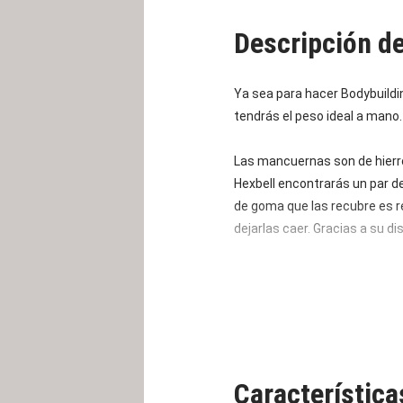
Descripción d
Ya sea para hacer Bodybuildin
tendrás el peso ideal a mano
Las mancuernas son de hierr
Hexbell encontrarás un par d
de goma que las recubre es re
dejarlas caer. Gracias a su d
La barra de hierro negro está
ofrecen la mejor sujeción al
resistentes al viento y al cli
Característic