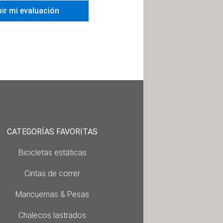
bir mi evaluación
CATEGORÍAS FAVORITAS
Bicicletas estáticas
Cintas de correr
Mancuernas & Pesas
Chalecos lastrados