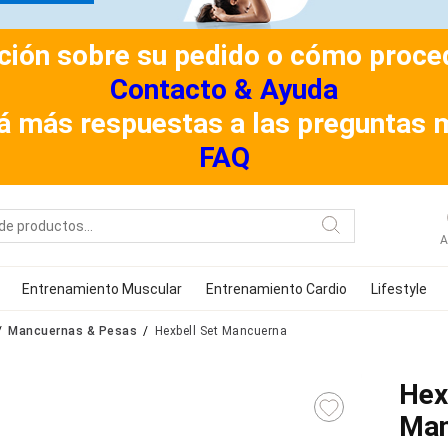
ión sobre su pedido o cómo procede
Contacto & Ayuda
á más respuestas a las preguntas 
FAQ
A
Entrenamiento Muscular
Entrenamiento Cardio
Lifestyle
Mancuernas & Pesas
Hexbell Set Mancuerna
Hex
Man