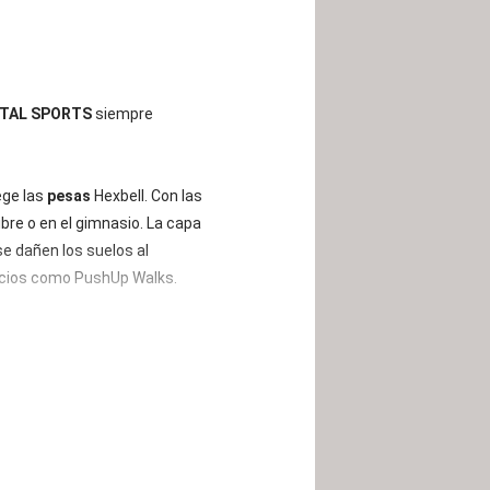
ITAL SPORTS
siempre
ege las
pesas
Hexbell. Con las
ibre o en el gimnasio. La capa
se dañen los suelos al
rcicios como PushUp Walks.
forma ligeramente cónica
ro cromado las
pesas
son