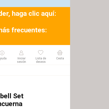
r, haga clic aquí:
más frecuentes:
yuda
Iniciar
Lista de
Cesta
sesión
deseos
bell Set
cuerna