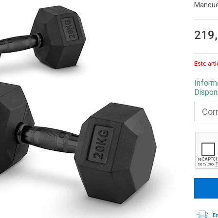
Mancue
219
Este art
Inform
Dispon
En