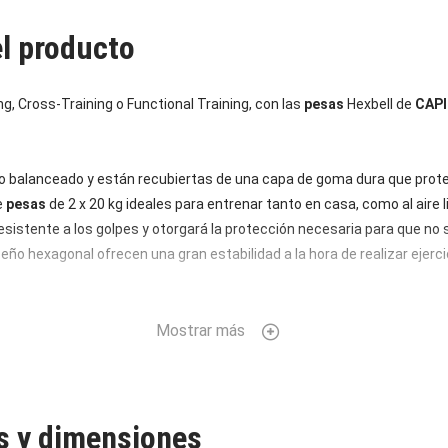
el producto
g, Cross-Training o Functional Training, con las
pesas
Hexbell de
CAP
.
o balanceado y están recubiertas de una capa de goma dura que prot
e
pesas
de 2 x 20 kg ideales para entrenar tanto en casa, como al aire l
sistente a los golpes y otorgará la protección necesaria para que no 
iseño hexagonal ofrecen una gran estabilidad a la hora de realizar eje
 conectada de manera fija con las pesas y gracias a sus estrías y su 
 entrenar. Gracias a su diseño robusto y la combinación de goma y ace
Mostrar más
ma y pueden ser utilizadas sin problemas también al aire libre.
as y dimensiones