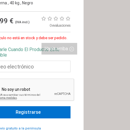
rna
, 40 kg
, Negro
,99 €
(IVA incl.)
0 evaluaciones
ículo no está en stock y debe ser pedido.
Hacia arriba
arle Cuando El Producto Esté
ible
vío gratuito a la península