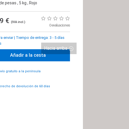
 de pesas
, 5 kg
, Rojo
99 €
(IVA incl.)
0 evaluaciones
ra enviar
|
Tiempo de entrega: 3 - 5 días
s
Hacia arriba
Añadir a la cesta
vío gratuito a la península
recho de devolución de 60 días