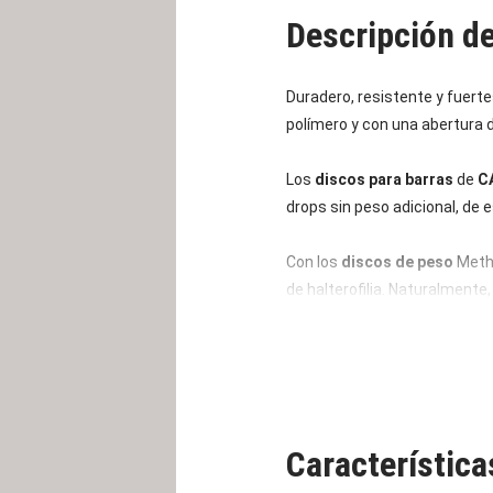
Descripción d
Duradero, resistente y fuerte
polímero y con una abertura 
Los
discos para barras
de
C
drops sin peso adicional, de 
Con los
discos de peso
Meth
de halterofilia.
Naturalmente, 
construcción.
Característic