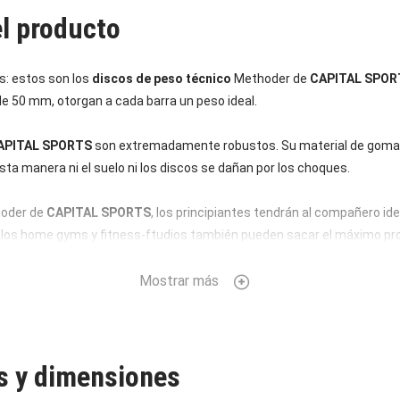
el producto
s: estos son los
discos de peso técnico
Methoder de
CAPITAL SPOR
de 50 mm, otorgan a cada barra un peso ideal.
APITAL SPORTS
son extremadamente robustos. Su material de goma 
esta manera ni el suelo ni los discos se dañan por los choques.
oder de
CAPITAL SPORTS
, los principiantes tendrán al compañero ide
los home gyms y fitness-ftudios también pueden sacar el máximo pro
Mostrar más
as y dimensiones