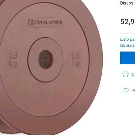
Discos
52,
Listo pa
laborale
En
De