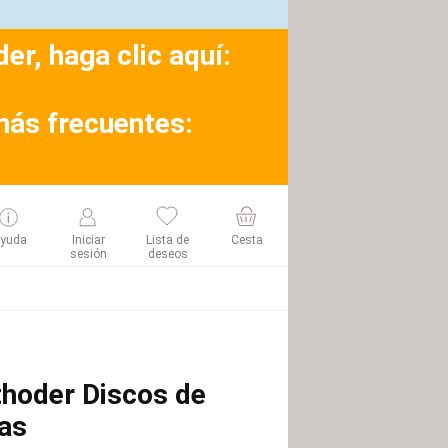
r, haga clic aquí:
más frecuentes:
yuda
Iniciar
Lista de
Cesta
sesión
deseos
hoder Discos de
as