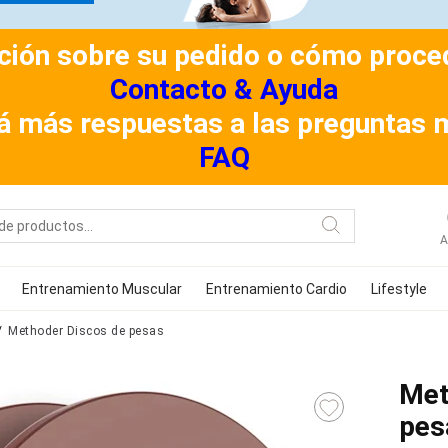
ión sobre su pedido o cómo procede
Contacto & Ayuda
á más respuestas a las preguntas 
FAQ
A
Entrenamiento Muscular
Entrenamiento Cardio
Lifestyle
Methoder Discos de pesas
Met
pes