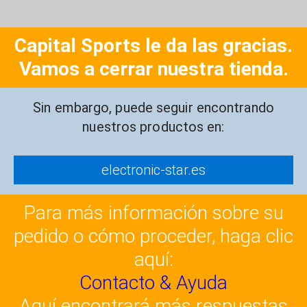
Capital Sports le da las gracias.
Vamos a cerrar nuestra tienda.
Sin embargo, puede seguir encontrando
nuestros productos en:
electronic-star.es
Para más información sobre su
pedido o cómo proceder, haga clic
aquí:
Contacto & Ayuda
Aquí encontrará más respuestas