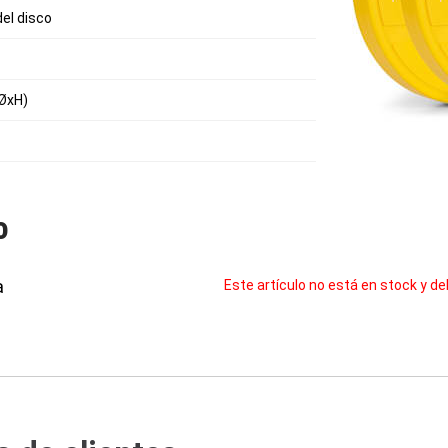
del disco
(ØxH)
o
a
Este artículo no está en stock y de