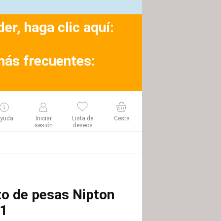
r, haga clic aquí:
más frecuentes:
yuda
Iniciar
Lista de
Cesta
sesión
deseos
to de pesas Nipton
1