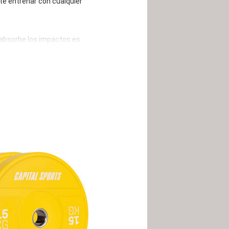
ite entrenar con cualquier
absorbe los impactos es
l impacto. Por lo tanto, el
 de entrenamiento. Para un