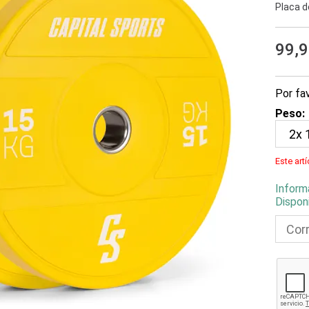
Placa d
99,
Por fav
Peso:
Este art
Inform
Dispon