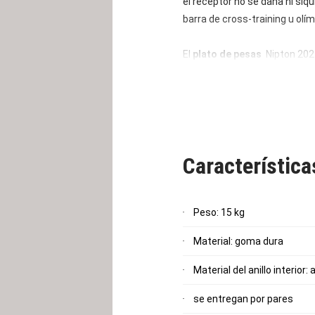
el receptor no se daña ni siq
barra de cross-training u olím
El
plato de pesas
Nipton 20
especialmente adecuado para l
disco de pesas se mantiene 
aspecto especial, el logotipo
Característic
Peso: 15 kg
Material: goma dura
Material del anillo interior:
se entregan por pares