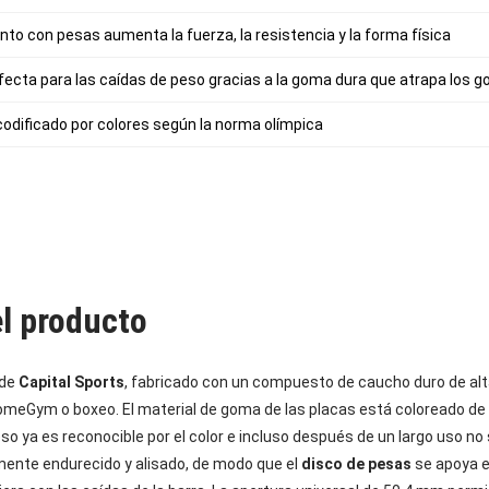
ento con pesas aumenta la fuerza, la resistencia y la forma física
rfecta para las caídas de peso gracias a la goma dura que atrapa los g
odificado por colores según la norma olímpica
el producto
 de
Capital Sports
, fabricado con un compuesto de caucho duro de alta
omeGym o boxeo. El material de goma de las placas está coloreado d
 ya es reconocible por el color e incluso después de un largo uso no se
lmente endurecido y alisado, de modo que el
disco de pesas
se apoya en