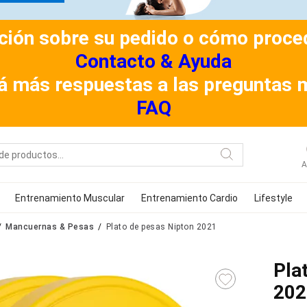
ión sobre su pedido o cómo procede
Contacto & Ayuda
á más respuestas a las preguntas 
FAQ
A
Entrenamiento Muscular
Entrenamiento Cardio
Lifestyle
Mancuernas & Pesas
Plato de pesas Nipton 2021
Pla
202