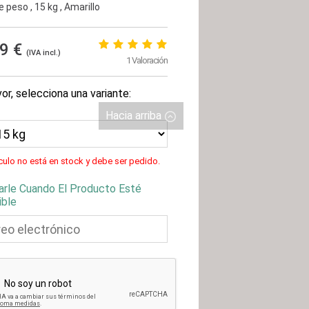
e peso
, 15 kg
, Amarillo
99 €
(IVA incl.)
1 Valoración
or, selecciona una variante:
Hacia arriba
ículo no está en stock y debe ser pedido.
arle Cuando El Producto Esté
ible