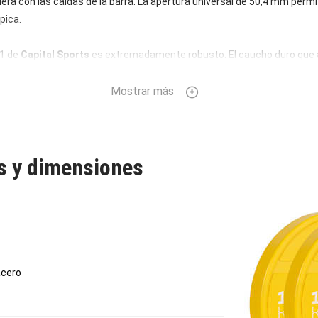
uiera con las caídas de la barra. La apertura universal de 50,4 mm perm
pica.
21 de
Capital Sports
es extremadamente robusto. El caucho duro que 
as caídas de peso, ya que ni el suelo ni el peso resultan dañados por e
tan atractivo como el primer día incluso después de muchas sesiones
Mostrar más
 de
Capital Sports
y el peso están grabados en la placa.
as y dimensiones
 acero