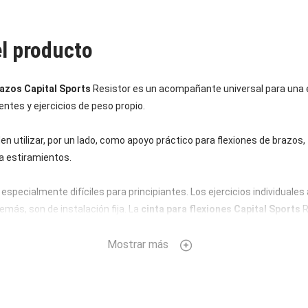
el producto
razos Capital Sports
Resistor es un acompañante universal para una
entes y ejercicios de peso propio.
n utilizar, por un lado, como apoyo práctico para flexiones de brazos, f
a estiramientos.
 especialmente difíciles para principiantes. Los ejercicios individua
más, son de instalación fija. La
cinta para flexiones Capital Sports
R
 y se pliega sin problemas a un tamaño portátil. Además, se puede fijar 
 en el bolsillo, la mochila o simplemente por encima de los hombros.
Mostrar más
 Capital Sports
Resistor son de distintos colores y grados de fuerza, 
a la selección de la resistencia correcta solo es necesario saber el pe