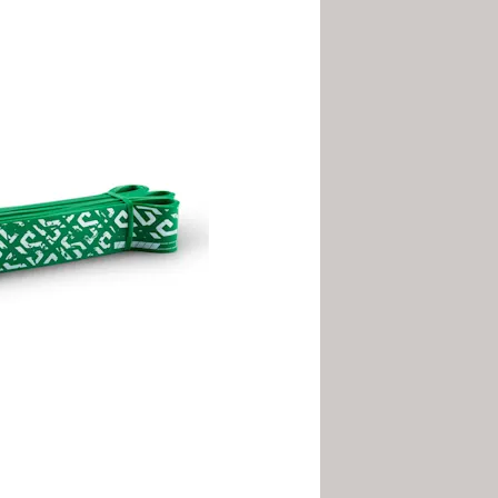
 hasta 54 kg en ejercicios con
 radio completo de
nte, de forma que la