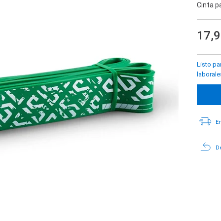
Cinta p
17,
Listo pa
laborale
En
De