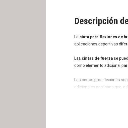
Descripción d
La
cinta para flexiones de b
aplicaciones deportivas difer
Las
cintas de fuerza
se puede
como elemento adicional par
Las cintas para flexiones son
adicionales costosas que, ade
nivel necesario, es muy ligera
se puede llevar discretamente
Las
cintas de entrenamiento
y la descarga resultante. Par