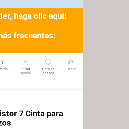
r, haga clic aquí:
más frecuentes:
yuda
Iniciar
Lista de
Cesta
sesión
deseos
istor 7 Cinta para
zos