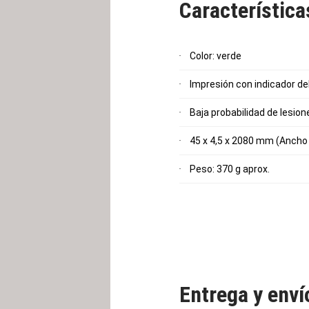
Característic
se quiera ejercer. El grado de
un estiramiento máximo de la
movimiento de la cinta de fl
musculatura se adapta de fo
Color: verde
Impresión con indicador de
Baja probabilidad de lesion
45 x 4,5 x 2080 mm (Ancho 
Peso: 370 g aprox.
Entrega y enví