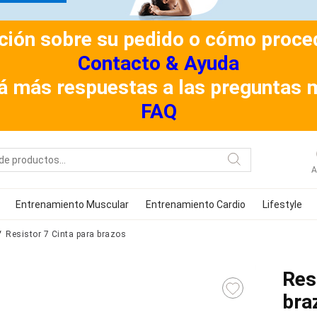
ión sobre su pedido o cómo procede
Contacto & Ayuda
á más respuestas a las preguntas 
FAQ
A
Entrenamiento Muscular
Entrenamiento Cardio
Lifestyle
Resistor 7 Cinta para brazos
Res
bra