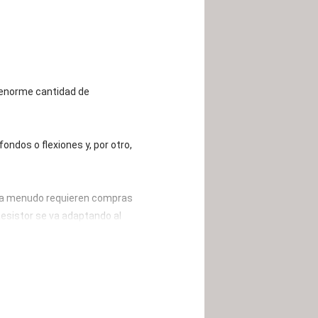
 enorme cantidad de
ondos o flexiones y, por otro,
les a menudo requieren compras
esistor se va adaptando al
de forma flexible. Por último,
y se diferencian en la tensión
so corporal y el esfuerzo que