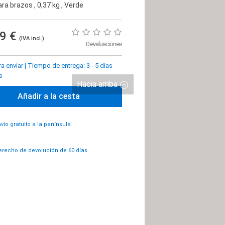
ara brazos
, 0,37 kg
, Verde
99 €
(IVA incl.)
0 evaluaciones
ra enviar
|
Tiempo de entrega: 3 - 5 días
s
Hacia arriba
Añadir a la cesta
vío gratuito a la península
recho de devolución de 60 días