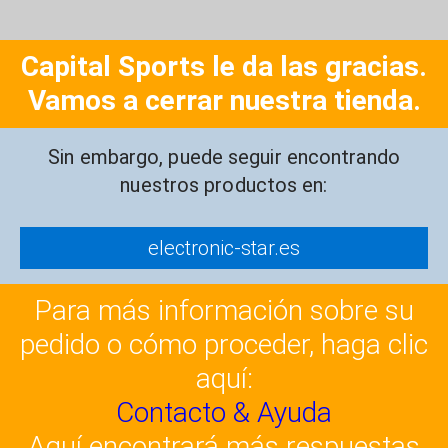
Capital Sports le da las gracias.
Vamos a cerrar nuestra tienda.
Sin embargo, puede seguir encontrando
nuestros productos en:
electronic-star.es
Para más información sobre su
pedido o cómo proceder, haga clic
aquí:
Contacto & Ayuda
Aquí encontrará más respuestas