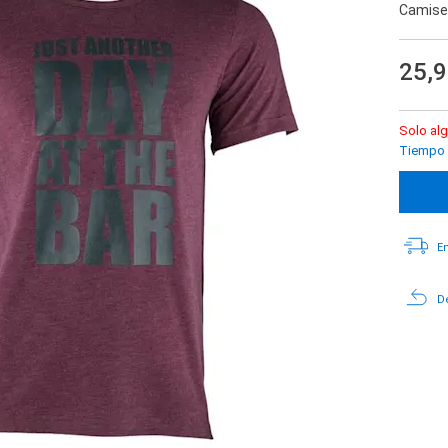
Camise
25,
Solo alg
Tiempo d
En
De