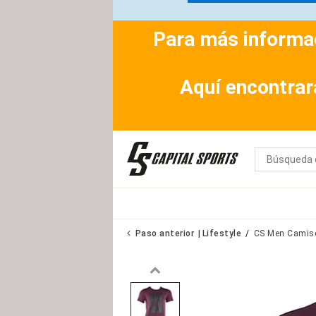
Para más informac
Aquí encontrar
Paso anterior
Lifestyle
CS Men Camise