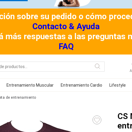
ión sobre su pedido o cómo procede
Contacto & Ayuda
á más respuestas a las preguntas 
FAQ
A
Entrenamiento Muscular
Entrenamiento Cardio
Lifestyle
ta de entrenamiento
CS 
ent