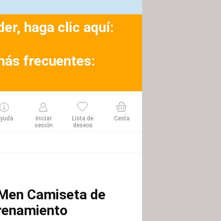
r, haga clic aquí:
más frecuentes:
yuda
Iniciar
Lista de
Cesta
sesión
deseos
Men Camiseta de
renamiento