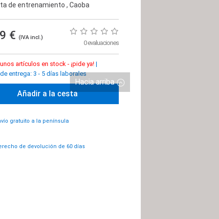
ta de entrenamiento
, Caoba
99 €
(IVA incl.)
0 evaluaciones
unos artículos en stock - ¡pide ya!
|
e entrega: 3 - 5 días laborales
Hacia arriba
Añadir a la cesta
vío gratuito a la península
recho de devolución de 60 días