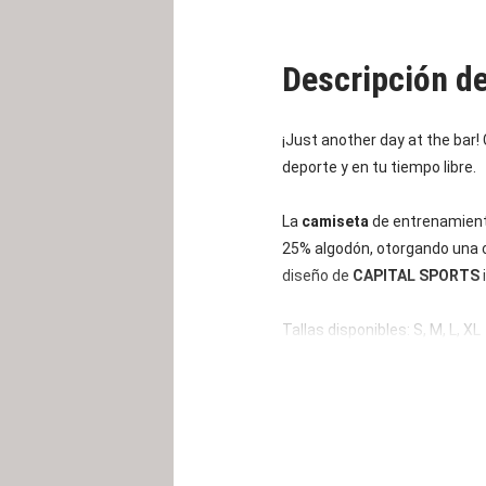
Descripción d
¡Just another day at the bar!
deporte y en tu tiempo libre.
La
camiseta
de entrenamient
25% algodón, otorgando una c
diseño de
CAPITAL SPORTS
Tallas disponibles: S, M, L, XL