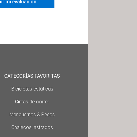
bir mi evaluación
CATEGORÍAS FAVORITAS
Bicicletas estáticas
Cintas de correr
Mancuernas & Pesas
Chalecos lastrados