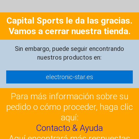
Capital Sports le da las gracias.
Vamos a cerrar nuestra tienda.
Sin embargo, puede seguir encontrando
nuestros productos en:
electronic-star.es
Para más información sobre su
pedido o cómo proceder, haga clic
aquí:
Contacto & Ayuda
Aquí encontrará más respuestas