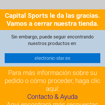
Capital Sports le da las gracias.
Vamos a cerrar nuestra tienda.
Sin embargo, puede seguir encontrando
nuestros productos en:
electronic-star.es
Para más información sobre su
pedido o cómo proceder, haga clic
aquí:
Contacto & Ayuda
Aquí encontrará más respuestas