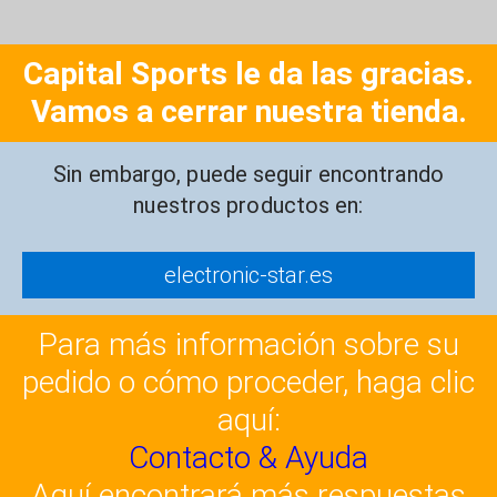
Capital Sports le da las gracias.
Vamos a cerrar nuestra tienda.
Sin embargo, puede seguir encontrando
nuestros productos en:
electronic-star.es
Para más información sobre su
pedido o cómo proceder, haga clic
aquí:
Contacto & Ayuda
Aquí encontrará más respuestas