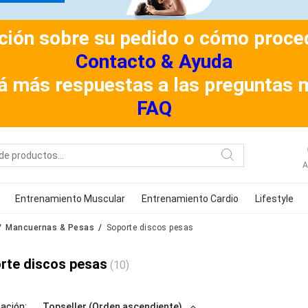
ión sobre su pedido o cómo procede
Contacto & Ayuda
á más respuestas a las preguntas 
FAQ
A
Entrenamiento Muscular
Entrenamiento Cardio
Lifestyle
Mancuernas & Pesas
Soporte discos pesas
rte discos pesas
(10)
cación:
Topseller (Orden ascendiente)