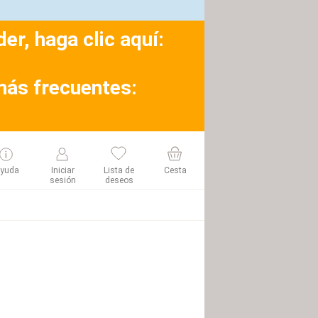
r, haga clic aquí:
más frecuentes:
yuda
Iniciar
Lista de
Cesta
sesión
deseos