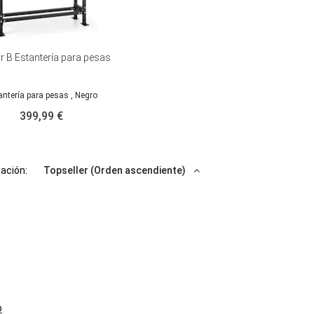
r B Estantería para pesas
antería para pesas
, Negro
399,99 €
cación:
Topseller (Orden ascendiente)
o