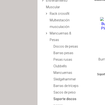
Entrenamiento
Muscular
Rack crossfit
Multiestación
musculación
Mancuernas &
Pesas
Discos de pesas
Barras pesas
Bum
Pesas rusas
Clubbells
Mancuernas
Sopor
Sledgehammer
Barras de tríceps
Sacos de peso
Soporte discos